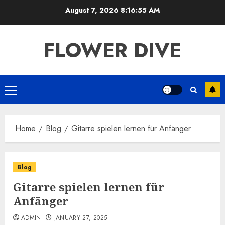
Skip
August 7, 2026
8:16:55 AM
to
content
FLOWER DIVE
Primary
Menu
Home
Blog
Gitarre spielen lernen für Anfänger
Blog
Gitarre spielen lernen für
Anfänger
ADMIN
JANUARY 27, 2025