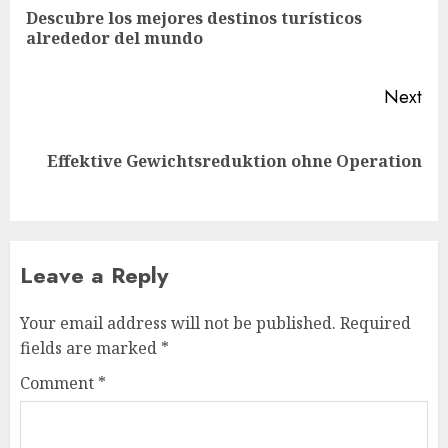
navigation
Descubre los mejores destinos turísticos
Pre
alrededor del mundo
pos
Next
Next
Effektive Gewichtsreduktion ohne Operation
post:
Leave a Reply
Your email address will not be published.
Required
fields are marked
*
Comment
*